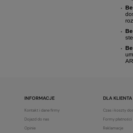
Be
do
ro
Be
st
Be
um
AR
INFORMACJE
DLA KLIENTA
Kontakt i dane firmy
Czas i koszty d
Dojazd do nas
Formy płatności
Opinie
Reklamacje