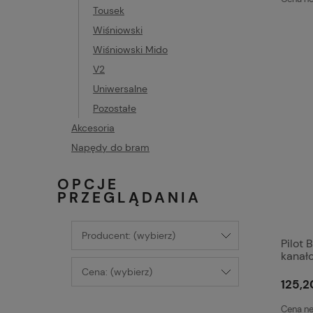
Tousek
Wiśniowski
Wiśniowski Mido
V2
Uniwersalne
Pozostałe
Akcesoria
Napędy do bram
OPCJE
PRZEGLĄDANIA
Producent: (wybierz)
Pilot
kanał
Cena: (wybierz)
125,2
Cena ne