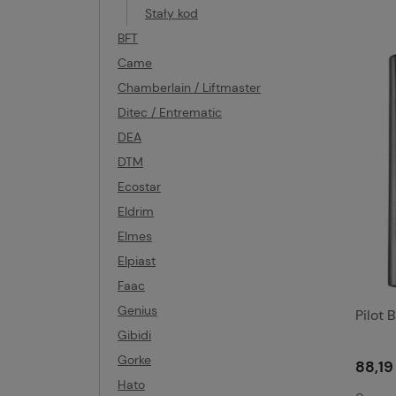
Stały kod
BFT
Came
Chamberlain / Liftmaster
Ditec / Entrematic
DEA
DTM
Ecostar
Eldrim
Elmes
Elpiast
Faac
Genius
Pilot
Gibidi
Gorke
88,19 
Hato