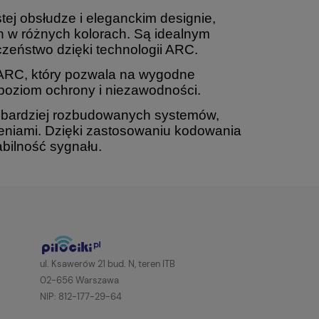
stej obsłudze i eleganckim designie,
 w różnych kolorach. Są idealnym
zeństwo dzięki technologii ARC.
ARC, który pozwala na wygodne
poziom ochrony i niezawodności.
o bardziej rozbudowanych systemów,
eniami. Dzięki zastosowaniu kodowania
bilność sygnału.
ul. Ksawerów 21 bud. N, teren ITB
02-656 Warszawa
NIP: 812-177-29-64