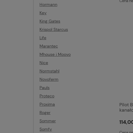
Cena ne
Hormann
Key
King Gates
Krispol Starcus
Life
Marantec
Mhouse i Moovo
Nice
Normstahl
Novoferm
Pauls
Proteco
Proxima
Pilot 
kanał
Roger
Sommer
114,00
Somfy
Cena ne