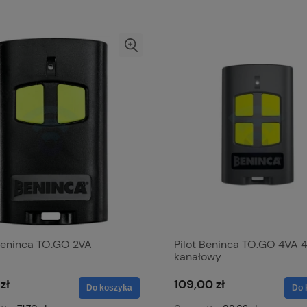
 Beninca TO.GO 2VA
Pilot Beninca TO.GO 4VA 
kanałowy
zł
109,00 zł
Do koszyka
Do 