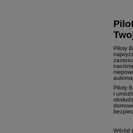
Pil
Two
Piloty 
najwyżs
zastoso
naciśni
niepow
automat
Piloty 
i umożl
obsłudz
domoweg
bezpiec
Wśród 