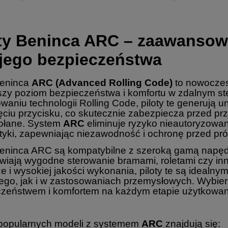
oty Beninca ARC – zaawansow
jego bezpieczeństwa
Beninca
ARC (Advanced Rolling Code)
to nowoczes
zy poziom bezpieczeństwa i komfortu w zdalnym st
waniu technologii Rolling Code, piloty te generują 
ęciu przycisku, co skutecznie zabezpiecza przed 
ołane. System
ARC
eliminuje ryzyko nieautoryzow
yki, zapewniając niezawodność i ochronę przed pr
Beninca ARC są kompatybilne z szeroką gamą napęd
iwiają wygodne sterowanie bramami, roletami czy inn
e i wysokiej jakości wykonania, piloty te są ideal
o, jak i w zastosowaniach przemysłowych. Wybierz 
zeństwem i komfortem na każdym etapie użytkowan
popularnych modeli z systemem
ARC
znajdują się: