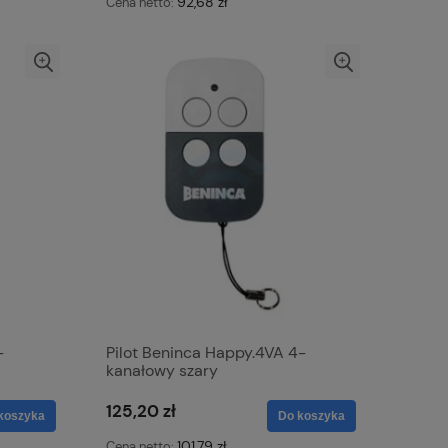
92,68 zł
Cena netto:
-
Pilot Beninca Happy.4VA 4-
kanałowy szary
125,20 zł
koszyka
Do koszyka
101,79 zł
Cena netto: