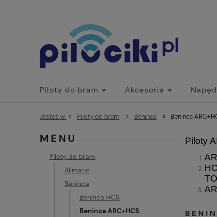
Piloty do bram
Akcesoria
Napęd
Jesteś w:
»
Piloty do bram
»
Beninca
»
Beninca ARC+H
MENU
Piloty
Piloty do bram
AR
HC
Allmatic
TO
Beninca
AR
Beninca HCS
Beninca ARC+HCS
BENI