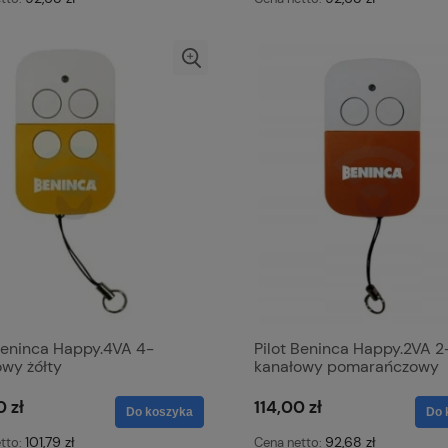
 Beninca Happy.4VA 4-
Pilot Beninca Happy.2VA 2
owy żółty
kanałowy pomarańczowy
0 zł
114,00 zł
Do koszyka
Do 
101,79 zł
92,68 zł
tto:
Cena netto: