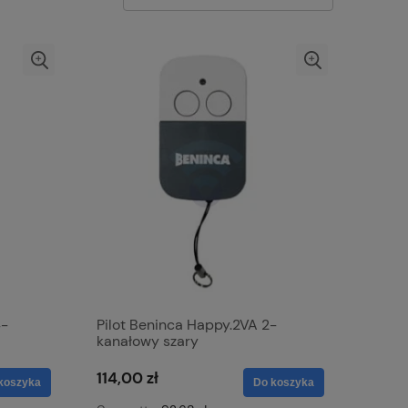
4-
Pilot Beninca Happy.2VA 2-
kanałowy szary
114,00 zł
koszyka
Do koszyka