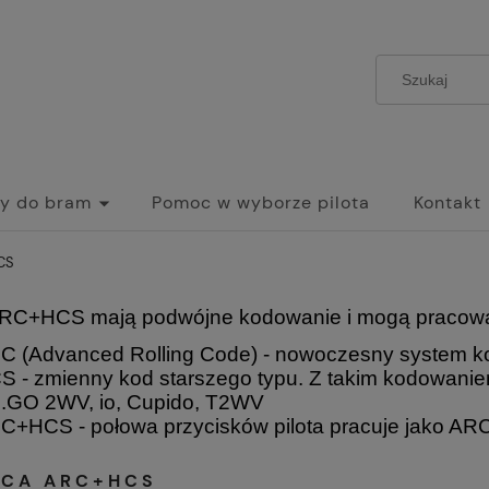
y do bram
Pomoc w wyborze pilota
Kontakt
CS
 ARC+HCS mają podwójne kodowanie i mogą pracowa
C (Advanced Rolling Code) - nowoczesny system k
S - zmienny kod starszego typu. Z takim kodowanie
.GO 2WV, io, Cupido, T2WV
C+HCS - połowa przycisków pilota pracuje jako ARC
NCA ARC+HCS