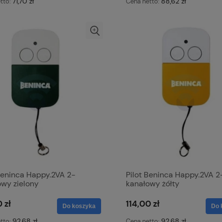
71,70 zł
88,62 zł
tto:
Cena netto:
Beninca Happy.2VA 2-
Pilot Beninca Happy.2VA 2
owy zielony
kanałowy żółty
 zł
114,00 zł
Do koszyka
Do 
92,68 zł
92,68 zł
tto:
Cena netto: