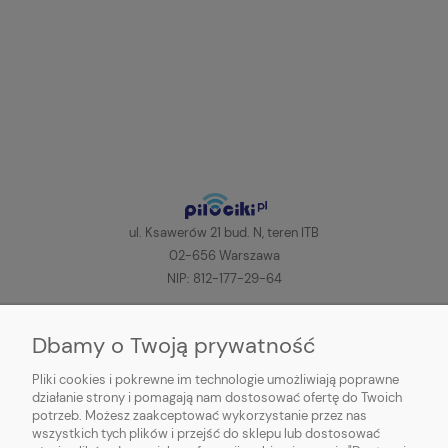
ul. Ksawerów 21 bud. N, teren ITB
02-656 Warszawa
NIP: 812-177-29-64
+48 606-200-000
(pon-pt, 8:00-16:00)
Dbamy o Twoją prywatność
sklep@pilociki.pl
Pliki cookies i pokrewne im technologie umożliwiają poprawne
Odbiór osobisty
jest tymczasowo NIEDOSTĘPNY!
działanie strony i pomagają nam dostosować ofertę do Twoich
potrzeb. Możesz zaakceptować wykorzystanie przez nas
wszystkich tych plików i przejść do sklepu lub dostosować