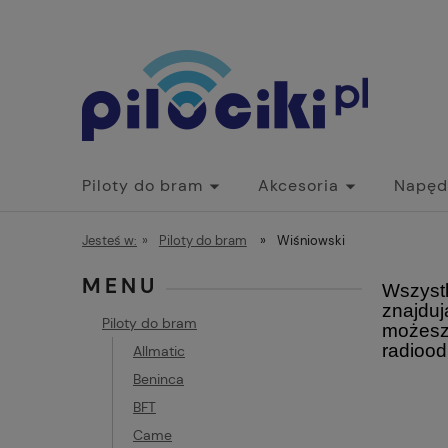
Piloty do bram
Akcesoria
Napęd
Jesteś w:
»
Piloty do bram
»
Wiśniowski
MENU
Wszystk
znajduj
Piloty do bram
możesz 
radiood
Allmatic
Beninca
BFT
Came