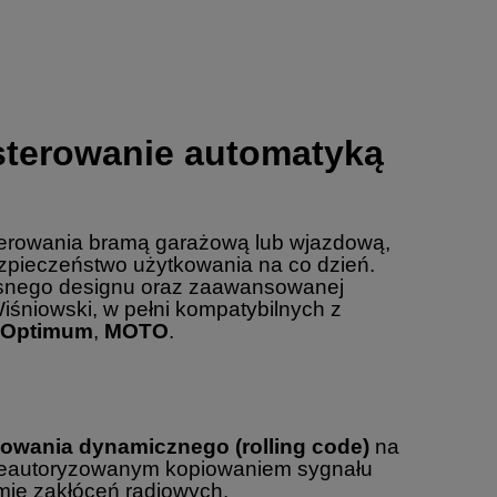
sterowanie automatyką
sterowania bramą garażową lub wjazdową,
bezpieczeństwo użytkowania na co dzień.
zesnego designu oraz zaawansowanej
Wiśniowski, w pełni kompatybilnych z
Optimum
,
MOTO
.
wania dynamicznego (rolling code)
na
nieautoryzowanym kopiowaniem sygnału
mie zakłóceń radiowych.