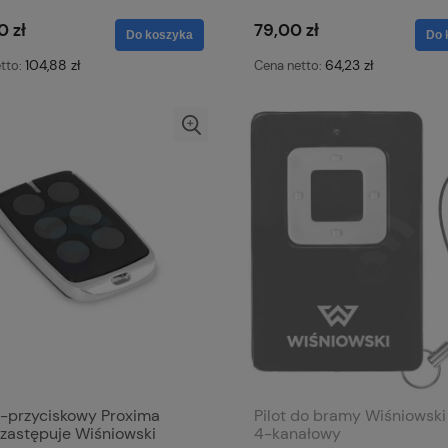
MHz
0 zł
79,00 zł
Do koszyka
Do 
104,88 zł
64,23 zł
tto:
Cena netto:
6-przyciskowy Proxima
Pilot do bramy Wiśniowsk
 zastępuje Wiśniowski
4-kanałowy