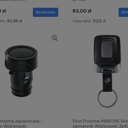
 zł
63,00 zł
Do koszyka
Do 
80,49 zł
51,22 zł
tto:
Cena netto:
Proxima zapalniczka -
Pilot Proxima MINIONE Bi:k
m Wiśniowski
zamiennik Wiśniowski 2k4