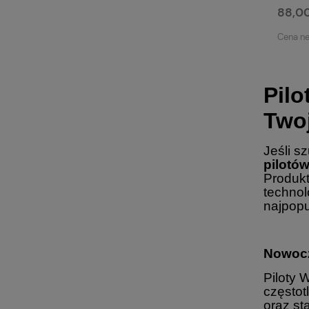
88,00
Cena ne
Pil
Two
Jeśli s
pilotó
Produkt
technol
najpopu
Nowocz
Piloty 
częstot
oraz st