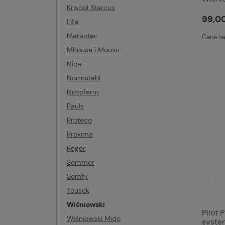
Krispol Starcus
99,00
Life
Marantec
Cena ne
Mhouse i Moovo
Nice
Normstahl
Novoferm
Pauls
Proteco
Proxima
Roger
Sommer
Somfy
Tousek
Wiśniowski
Pilot 
Wiśniowski Mido
syste