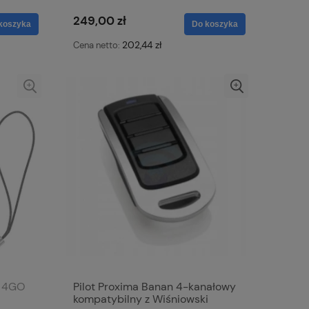
zasięgu pilotów 433,92 MHz
249,00 zł
koszyka
Do koszyka
202,44 zł
Cena netto:
i 4GO
Pilot Proxima Banan 4-kanałowy
kompatybilny z Wiśniowski