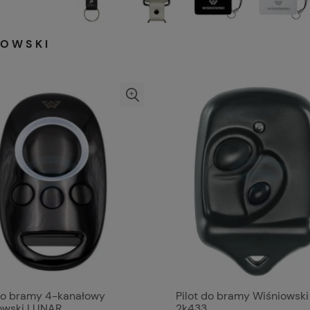
IOWSKI
 do bramy 4-kanałowy
Pilot do bramy Wiśniowski
owski LUNAR
2k433