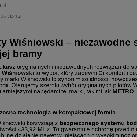
 zł
71,54 zł
tto:
oty Wiśniowski – niezawodne 
jej bramy
zukasz oryginalnych i niezawodnych rozwiązań do 
w Wiśniowski
to wybór, który zapewni Ci komfort i 
y marki Wiśniowski to synonim solidności, nowoc
ogii. Oferujemy szeroki wybór oryginalnych pilotów 
larniejszymi napędami tej marki, takimi jak
METRO
,
esna technologia w kompaktowej formie
Wiśniowski korzystają z
bezpiecznego systemu kodo
liwości 433,92 MHz. To gwarantuje ochronę przed 
abilne działanie nawet w miejscach o wysokim pozio