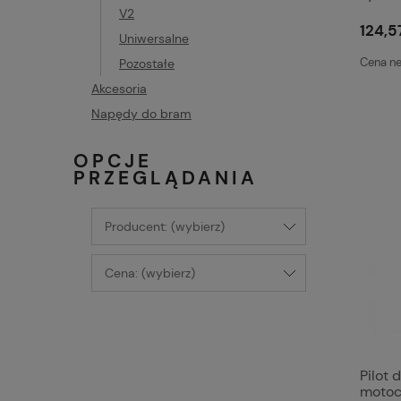
V2
124,57
Uniwersalne
Cena ne
Pozostałe
Akcesoria
Napędy do bram
OPCJE
PRZEGLĄDANIA
Producent: (wybierz)
Cena: (wybierz)
Pilot 
motoc