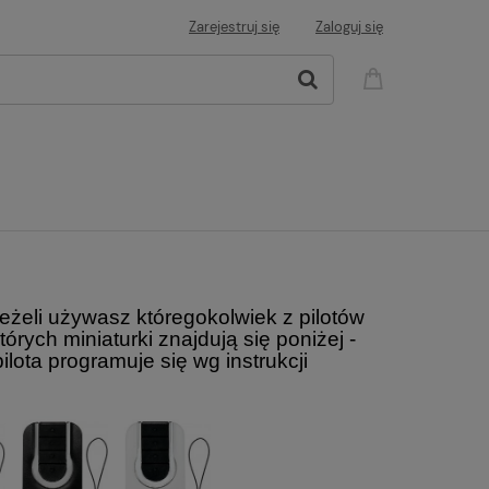
Zarejestruj się
Zaloguj się
Jeżeli używasz któregokolwiek z pilotów
órych miniaturki znajdują się poniżej -
ota programuje się wg instrukcji