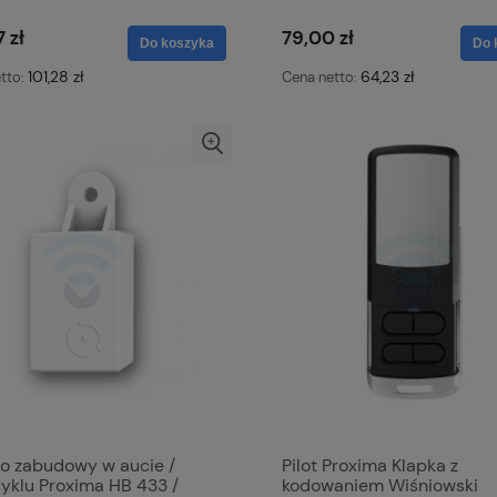
 zł
79,00 zł
Do koszyka
Do 
101,28 zł
64,23 zł
tto:
Cena netto:
do zabudowy w aucie /
Pilot Proxima Klapka z
yklu Proxima HB 433 /
kodowaniem Wiśniowski