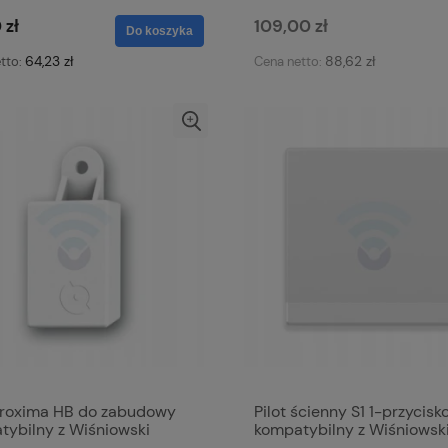
 zł
109,00 zł
Do koszyka
64,23 zł
88,62 zł
tto:
Cena netto:
 Proxima HB do zabudowy
Pilot ścienny S1 1-przycis
tybilny z Wiśniowski
kompatybilny z Wiśniowsk
2k433