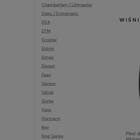
Chamberlain / Liftmaster
Ditec / Entrematic
WIŚN
DEA
DTM
Ecostar
Eldrim
Elmes
Elpiast
Faac
Genius
Gibidi
Gorke
Hato
Hormann
Key
Pilot
King Gates
Wiśni