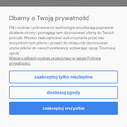
+48 606-200-000
(pon-pt, 8:00-16:00)
Dbamy o Twoją prywatność
sklep@pilociki.pl
Pliki cookies i pokrewne im technologie umożliwiają poprawne
Odbiór osobisty
jest tymczasowo NIEDOSTĘPNY!
działanie strony i pomagają nam dostosować ofertę do Twoich
potrzeb. Możesz zaakceptować wykorzystanie przez nas
wszystkich tych plików i przejść do sklepu lub dostosować
użycie plików do swoich preferencji, wybierając opcję "Dostosuj
zgody".
Więcej o plikach cookies przeczytasz w naszej Polityce
prywatności.
zaakceptuj tylko niezbędne
pokaż pełną wersję strony
dostosuj zgody
Sklep internetowy Shoper.pl
zaakceptuj wszystkie