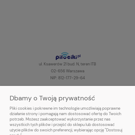
ul. Ksawerów 21 bud. N, teren ITB
02-656 Warszawa
NIP: 812-177-29-64
+48 606-200-000
(pon-pt, 8:00-16:00)
Dbamy o Twoją prywatność
sklep@pilociki.pl
Pliki cookies i pokrewne im technologie umożliwiają poprawne
Odbiór osobisty
jest tymczasowo NIEDOSTĘPNY!
działanie strony i pomagają nam dostosować ofertę do Twoich
potrzeb. Możesz zaakceptować wykorzystanie przez nas
wszystkich tych plików i przejść do sklepu lub dostosować
użycie plików do swoich preferencji, wybierając opcję "Dostosuj