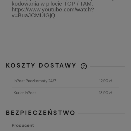
kodowania w pilocie TOP / TAM:
https://www.youtube.com/watch?
v=BuaJCMUIGjQ
KOSZTY DOSTAWY
CENA NIE ZAWIERA EWENTUALNYCH
KOSZTÓW PŁATNOŚCI
InPost Paczkomaty 24/7
12,90 zł
Kurier InPost
13,90 zł
BEZPIECZEŃSTWO
Producent