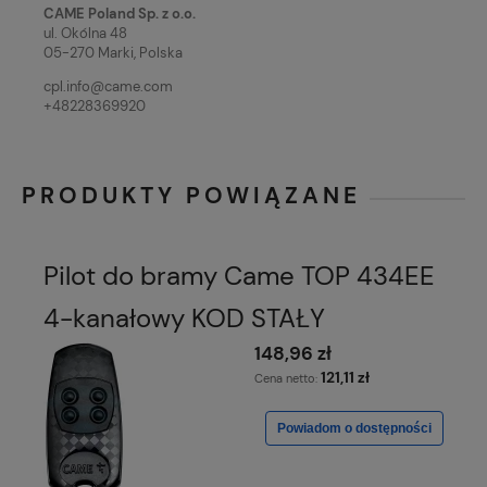
CAME Poland Sp. z o.o.
ul. Okólna 48
05-270 Marki, Polska
cpl.info@came.com
+48228369920
PRODUKTY POWIĄZANE
Pilot do bramy Came TOP 434EE
4-kanałowy KOD STAŁY
148,96 zł
121,11 zł
Cena netto:
Powiadom o dostępności