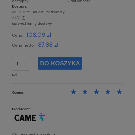
dostępny
2 dni robocze
Dostawa:
od 12,90 zł
- InPost Paczkomaty
24/7
sprawdź formy dostawy
Cena nie zawiera ewentualnych kosztów płatności
108,09 zł
Cena:
87,88 zł
Cena netto:
DO KOSZYKA
szt.
Ocena:
Producent: