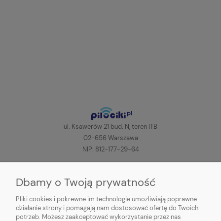
ul. Ksawerów 21 bud. N, teren ITB
02-656 Warszawa
NIP: 812-177-29-64
+48 606-200-000
(pon-pt, 8:00-16:00)
Dbamy o Twoją prywatność
sklep@pilociki.pl
Pliki cookies i pokrewne im technologie umożliwiają poprawne
Odbiór osobisty
jest tymczasowo NIEDOSTĘPNY!
działanie strony i pomagają nam dostosować ofertę do Twoich
potrzeb. Możesz zaakceptować wykorzystanie przez nas