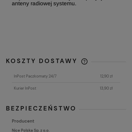
anteny radiowej systemu.
KOSZTY DOSTAWY
CENA NIE ZAWIERA EWENTUALNYCH
KOSZTÓW PŁATNOŚCI
InPost Paczkomaty 24/7
12,90 zł
Kurier InPost
13,90 zł
BEZPIECZEŃSTWO
Producent
Nice Polska Sp. z o.o.