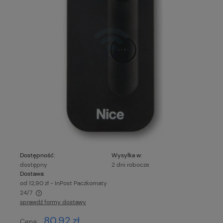
Dostępność:
Wysyłka w:
dostępny
2 dni robocze
Dostawa:
od 12,90 zł
- InPost Paczkomaty
24/7
sprawdź formy dostawy
Cena nie zawiera ewentualnych kosztów płatności
80,92 zł
Cena: