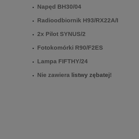
Napęd BH30/04
Radioodbiornik H93/RX22A/I
2x Pilot SYNUS/2
Fotokomórki R90/F2ES
Lampa FIFTHY/24
Nie
zawiera
listwy zębatej
!