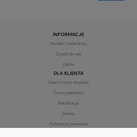
INFORMACJE
Kontakt i dane firmy
Dojazd do nas
Opinie
DLA KLIENTA
Czas i koszty dostawy
Formy płatności
Reklamacje
Zwroty
Polityka prywatności
Regulamin