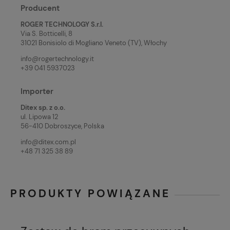
Producent
ROGER TECHNOLOGY S.r.l.
Via S. Botticelli, 8
31021 Bonisiolo di Mogliano Veneto (TV), Włochy
info@rogertechnology.it
+39 041 5937023
Importer
Ditex sp. z o.o.
ul. Lipowa 12
56-410 Dobroszyce, Polska
info@ditex.com.pl
+48 71 325 38 89
PRODUKTY POWIĄZANE