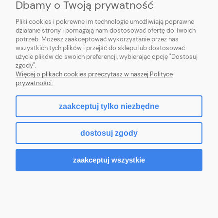
Dbamy o Twoją prywatność
Pliki cookies i pokrewne im technologie umożliwiają poprawne
działanie strony i pomagają nam dostosować ofertę do Twoich
potrzeb. Możesz zaakceptować wykorzystanie przez nas
wszystkich tych plików i przejść do sklepu lub dostosować
użycie plików do swoich preferencji, wybierając opcję "Dostosuj
zgody".
Więcej o plikach cookies przeczytasz w naszej Polityce
prywatności.
zaakceptuj tylko niezbędne
dostosuj zgody
ul. Ksawerów 21 bud. N, teren ITB
02-656 Warszawa
zaakceptuj wszystkie
NIP: 812-177-29-64
+48 606-200-000
(pon-pt, 8:00-16:00)
sklep@pilociki.pl
Odbiór osobisty
jest tymczasowo NIEDOSTĘPNY!